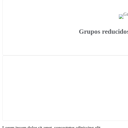
Grupos reducidos
Lorem ipsum dolor sit amet, consectetur adipiscing elit.